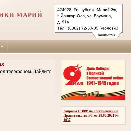
424028, Республика Марий Эл,
ЛИКИ МАРИЙ
г. Йошкар-Ола, ул. Баумана,
д. 91а
Тел.: (8362) 72-50-05 (уголовн.),
(8362) 42-31-00 (гражд.)
развернуть
yoshkarolinsky.mari@sudrf.ru
ах
код телефоном.
Зайдите
Запросы ОПФР по постановлению
Правительства РФ от 28.06.2021 №
1037