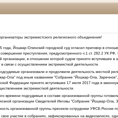
рганизаторы экстремистского религиозного объединения!
5 года, Йошкар-Олинский городской суд огласил приговор в отнош
совершении преступления, предусмотренного ч.1 ст. 282.2 УК РФ, т
й организации, в отношении которой судом принято вступившее в 
 в связи с осуществлением экстремисткой деятельности.
подсудимые организовали и продолжили деятельность местной рел
кар-Ола" под иным названием "Собрание "Йошкар-Ола, Заречное",
ской Федерации принято вступившее 17 июля 2017 года в законну
уществлением экстремисткой деятельности.
го времени подсудимые в составе организованной группы готовил
иозной организации Свидетелей Иеговы "Собрание "Йошкар-Ола, 
ность организованной группы пресекли сотрудники УФСБ России п
свое участие в собраниях, зафиксированных на видеозаписях, одна