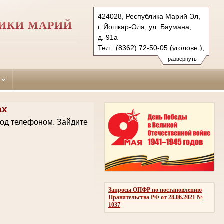
424028, Республика Марий Эл,
ЛИКИ МАРИЙ
г. Йошкар-Ола, ул. Баумана,
д. 91а
Тел.: (8362) 72-50-05 (уголовн.),
(8362) 42-31-00 (гражд.)
развернуть
yoshkarolinsky.mari@sudrf.ru
ах
код телефоном.
Зайдите
Запросы ОПФР по постановлению
Правительства РФ от 28.06.2021 №
1037