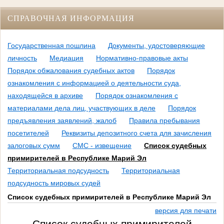
СПРАВОЧНАЯ ИНФОРМАЦИЯ
Государственная пошлина
Документы, удостоверяющие
личность
Медиация
Нормативно-правовые акты
Порядок обжалования судебных актов
Порядок
ознакомления с информацией о деятельности суда,
находящейся в архиве
Порядок ознакомления с
материалами дела лиц, участвующих в деле
Порядок
предъявления заявлений, жалоб
Правила пребывания
посетителей
Реквизиты депозитного счета для зачисления
залоговых сумм
СМС - извещение
Список судебных
примирителей в Республике Марий Эл
Территориальная подсудность
Территориальная
подсудность мировых судей
Список судебных примирителей в Республике Марий Эл
версия для печати
Список судебных примирителей