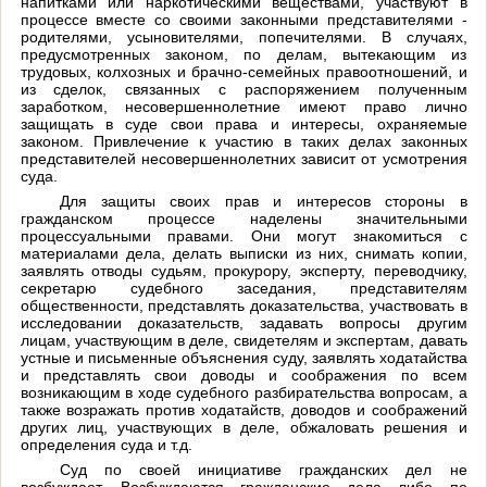
напитками или наркотическими веществами, участвуют в
процессе вместе со своими законными представителями -
родителями, усыновителями, попечителями. В случаях,
предусмотренных законом, по делам, вытекающим из
трудовых, колхозных и брачно-семейных правоотношений, и
из сделок, связанных с распоряжением полученным
заработком, несовершеннолетние имеют право лично
защищать в суде свои права и интересы, охраняемые
законом. Привлечение к участию в таких делах законных
представителей несовершеннолетних зависит от усмотрения
суда.
Для защиты своих прав и интересов стороны в
гражданском процессе наделены значительными
процессуальными правами. Они могут знакомиться с
материалами дела, делать выписки из них, снимать копии,
заявлять отводы судьям, прокурору, эксперту, переводчику,
секретарю судебного заседания, представителям
общественности, представлять доказательства, участвовать в
исследовании доказательств, задавать вопросы другим
лицам, участвующим в деле, свидетелям и экспертам, давать
устные и письменные объяснения суду, заявлять ходатайства
и представлять свои доводы и соображения по всем
возникающим в ходе судебного разбирательства вопросам, а
также возражать против ходатайств, доводов и соображений
других лиц, участвующих в деле, обжаловать решения и
определения суда и т.д.
Суд по своей инициативе гражданских дел не
возбуждает. Возбуждаются гражданские дела либо по