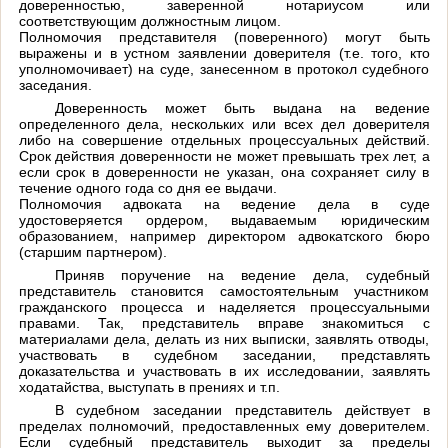
доверенностью, заверенной нотариусом или
соответствующим должностным лицом.
Полномочия представителя (поверенного) могут быть
выражены и в устном заявлении доверителя (т.е. того, кто
уполномочивает) на суде, занесенном в протокол судебного
заседания.
Доверенность может быть выдана на ведение
определенного дела, нескольких или всех дел доверителя
либо на совершение отдельных процессуальных действий.
Срок действия доверенности не может превышать трех лет, а
если срок в доверенности не указан, она сохраняет силу в
течение одного года со дня ее выдачи.
Полномочия адвоката на ведение дела в суде
удостоверяется ордером, выдаваемым юридическим
образованием, например директором адвокатского бюро
(старшим партнером).
Приняв поручение на ведение дела, судебный
представитель становится самостоятельным участником
гражданского процесса и наделяется процессуальными
правами. Так, представитель вправе знакомиться с
материалами дела, делать из них выписки, заявлять отводы,
участвовать в судебном заседании, представлять
доказательства и участвовать в их исследовании, заявлять
ходатайства, выступать в прениях и т.п.
В судебном заседании представитель действует в
пределах полномочий, предоставленных ему доверителем.
Если судебный представитель выходит за пределы