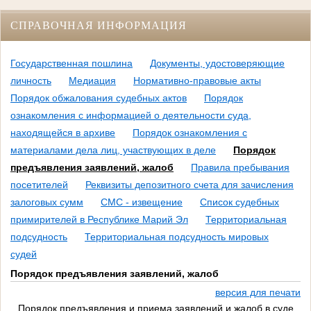
СПРАВОЧНАЯ ИНФОРМАЦИЯ
Государственная пошлина
Документы, удостоверяющие
личность
Медиация
Нормативно-правовые акты
Порядок обжалования судебных актов
Порядок
ознакомления с информацией о деятельности суда,
находящейся в архиве
Порядок ознакомления с
материалами дела лиц, участвующих в деле
Порядок
предъявления заявлений, жалоб
Правила пребывания
посетителей
Реквизиты депозитного счета для зачисления
залоговых сумм
СМС - извещение
Список судебных
примирителей в Республике Марий Эл
Территориальная
подсудность
Территориальная подсудность мировых
судей
Порядок предъявления заявлений, жалоб
версия для печати
Порядок предъявления и приема заявлений и жалоб в суде