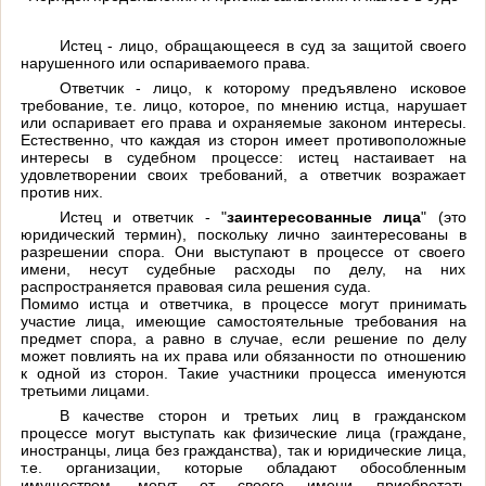
Истец
- лицо, обращающееся в суд за защитой своего
нарушенного или оспариваемого права.
Ответчик
- лицо, к которому предъявлено исковое
требование, т.е. лицо, которое, по мнению истца, нарушает
или оспаривает его права и охраняемые законом интересы.
Естественно, что каждая из сторон имеет противоположные
интересы в судебном процессе: истец настаивает на
удовлетворении своих требований, а ответчик возражает
против них.
Истец и ответчик - "
заинтересованные лица
" (это
юридический термин), поскольку лично заинтересованы в
разрешении спора. Они выступают в процессе от своего
имени, несут судебные расходы по делу, на них
распространяется правовая сила решения суда.
Помимо истца и ответчика, в процессе могут принимать
участие лица, имеющие самостоятельные требования на
предмет спора, а равно в случае, если решение по делу
может повлиять на их права или обязанности по отношению
к одной из сторон. Такие участники процесса именуются
третьими лицами.
В качестве сторон и третьих лиц в гражданском
процессе могут выступать как физические лица (граждане,
иностранцы, лица без гражданства), так и юридические лица,
т.е. организации, которые обладают обособленным
имуществом, могут от своего имени приобретать