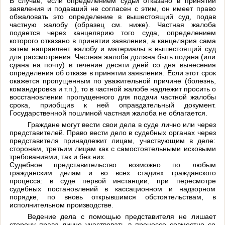
В случае, если определением судьи отказано в принятии
заявления и подавший не согласен с этим, он имеет право
обжаловать это определение в вышестоящий суд, подав
частную жалобу (образец см. ниже). Частная жалоба
подается через канцелярию того суда, определением
которого отказано в принятии заявления, а канцелярия сама
затем направляет жалобу и материалы в вышестоящий суд
для рассмотрения. Частная жалоба должна быть подана (или
сдана на почту) в течение десяти дней со дня вынесения
определения об отказе в принятии заявления. Если этот срок
окажется пропущенным по уважительной причине (болезнь,
командировка и т.п.), то в частной жалобе надлежит просить о
восстановлении пропущенного для подачи частной жалобы
срока, приобщив к ней оправдательный документ.
Государственной пошлиной частная жалоба не облагается.
Граждане могут вести свои дела в суде лично или через
представителей. Право вести дело в судебных органах через
представителя принадлежит лицам, участвующим в деле:
сторонам, третьим лицам как с самостоятельными исковыми
требованиями, так и без них.
Судебное представительство возможно по любым
гражданским делам и во всех стадиях гражданского
процесса: в суде первой инстанции, при пересмотре
судебных постановлений в кассационном и надзорном
порядке, по вновь открывшимся обстоятельствам, в
исполнительном производстве.
Ведение дела с помощью представителя не лишает
сторону права лично участвовать в процессе совместно со